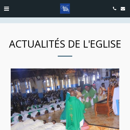
google.com, pub-4889604885818732, DIRECT, f08c47fec0942fa0
ACTUALITÉS DE L'EGLISE