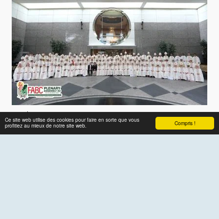
2 min lu
0 Commentaires
Ce site web utilise des cookies pour faire en sorte que vous
Compris !
profitiez au mieux de notre site web.
L'Église d'Asie se réinvente à Jakarta
À Jakarta, la Fédération des conférences épiscopales d'Asie
(FABC) a adopté une réforme historique de ses statuts pour
moderniser sa gouvernance. Dans un message vidéo, le pape
Léon XIV a invité les évêques à cultiver une spiritualité
eucharistique pour devenir de véritables bâtisseurs de ponts
face aux défis régionaux.
En savoir plus