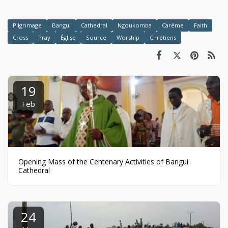
Pilgrimage
Bangui
Cathedral
Ngoukomba
Carême
Faith
Cross
Pray
Église
Source
Worship
Chrétiens
19
Feb
Opening Mass of the Centenary Activities of Bangui
Cathedral
24