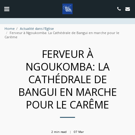
google.com, pub-4889604885818732, DIRECT, f08c47fec0942fa0
Home
Actualité dans l'Eglise
Ferveur à Ngoukomba: La Cathédrale de Bangui en marche pour le
Carême
FERVEUR À
NGOUKOMBA: LA
CATHÉDRALE DE
BANGUI EN MARCHE
POUR LE CARÊME
2 min read
07
Mar