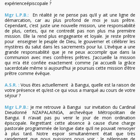
expérienceépiscopale ?
Mgr L.P.B.:
En réalité je ne pense pas qu’il y ait une ligne de
démarcation, car au plus profond de moi je suis prêtre.
Cependant, c’est juste une nouvelle mission, une responsabilité
de plus, certes, qui ne contredit pas non plus ma première
mission. Elle la rend plus engageante et loyale. Je reste prêtre
pour enseigner le peuple de Dieu, le gouverner et célébrer les
mystères du salut dans les sacrements pour lui. L’évêque a une
grande responsabilité que je ne peux accomplir que dans la
communion avec mes confrères prêtres. J’accueille la mission
qui m’a été confiée exactement comme j’ai accueilli la grâce
sacerdotale même si aujourd’hui je poursuis cette mission d’être
prêtre comme évêque.
A.S.R. :
Vous êtes actuellement à Bangui, quelle est la raison de
votre présence et qu’est-ce qui vous a marqué au cours de votre
séjour ?
Mgr L.P.B.:
Je me retrouve à Bangui sur invitation du Cardinal
Dieudonné NZAPALAINGA, archevêque Métropolitain de
Bangui. Il n’avait pas pu venir le jour de mon ordination
épiscopale. Regrettant cette absence à cause d’une charge
pastorale programmée de longue date qu’il ne pouvait renvoyer
à plus tard. Notre espoir simultanément était que très
rapidement que nous puissions nous voir ; le pèlerinage de