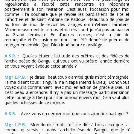
Ngoukomba a facilité cette rencontre en répondant
positivement à son invitation. C’est aussi l’occasion pour moi
comme il l’a souhaité que je revoie les paroissiens de Tite et
Timothée et de saint Antoine de Padoue. Beaucoup de joie de
au fond de moi de revoir les visages qui m’étaient familiers.
Malheureusement le temps était très court je n’ai pas pu passer
au Grand séminaire. En d’autres termes, c’est la joie de
retrouvaille et l’occasion qui nous ont été donné de prier et de
manger ensemble. Que Dieu loué pour ce privilège.
A.S.R. :
Quelles étaient l’attitude des prêtres et des fidèles de
l’archidiocèse de Bangui qui vous ont vu prêtre l’année dernière
en vous voyant évêque cette année ?
Mgr L.P.B. :
je dirais beaucoup d’amitié qu’ils m’ont témoignée.
Ils me disent tous : singuila na Nzapa (Merci à Dieu). Donc vous
voyez qu’ils communient avec moi en action de grâce à Dieu. Et
c’est beau à entendre. Il n’y a pas un message particulier sinon
cette louange à Dieu pour son amour envers moi. Cela vaut plus
que les richesses de ce monde.
A.S.R. :
Avez-vous un dernier mot que vous aimeriez partager ?
Mgr L.P.B. :
Mon dernier mot, c’est de dire à tous ceux que j’ai
connus et servis ici dans l’archidiocèse de Bangui, que je n’