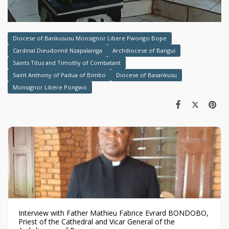
Diocese of Bankususu Monsignor Libere Pwongo Bope
Cardinal Dieudonné Nzapalainga
Archdiocese of Bangui
Saints Titus and Timothy of Combatant
Saint Anthony of Padua of Bimbo
Diocese of Basankusu
Monsignor Libère Pongwo
Interview with Father Mathieu Fabrice Evrard BONDOBO,
Priest of the Cathedral and Vicar General of the