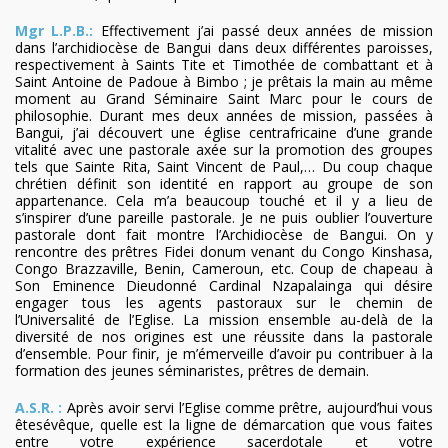
Mgr L.P.B.:
Effectivement j’ai passé deux années de mission
dans l’archidiocèse de Bangui dans deux différentes paroisses,
respectivement à Saints Tite et Timothée de combattant et à
Saint Antoine de Padoue à Bimbo ; je prêtais la main au même
moment au Grand Séminaire Saint Marc pour le cours de
philosophie. Durant mes deux années de mission, passées à
Bangui, j’ai découvert une église centrafricaine d’une grande
vitalité avec une pastorale axée sur la promotion des groupes
tels que Sainte Rita, Saint Vincent de Paul,… Du coup chaque
chrétien définit son identité en rapport au groupe de son
appartenance. Cela m’a beaucoup touché et il y a lieu de
s’inspirer d’une pareille pastorale. Je ne puis oublier l’ouverture
pastorale dont fait montre l’Archidiocèse de Bangui. On y
rencontre des prêtres Fidei donum venant du Congo Kinshasa,
Congo Brazzaville, Benin, Cameroun, etc. Coup de chapeau à
Son Eminence Dieudonné Cardinal Nzapalainga qui désire
engager tous les agents pastoraux sur le chemin de
l’Universalité de l’Eglise. La mission ensemble au-delà de la
diversité de nos origines est une réussite dans la pastorale
d’ensemble. Pour finir, je m’émerveille d’avoir pu contribuer à la
formation des jeunes séminaristes, prêtres de demain.
A.S.R. :
Après avoir servi l’Eglise comme prêtre, aujourd’hui vous
êtesévêque, quelle est la ligne de démarcation que vous faites
entre votre expérience sacerdotale et votre