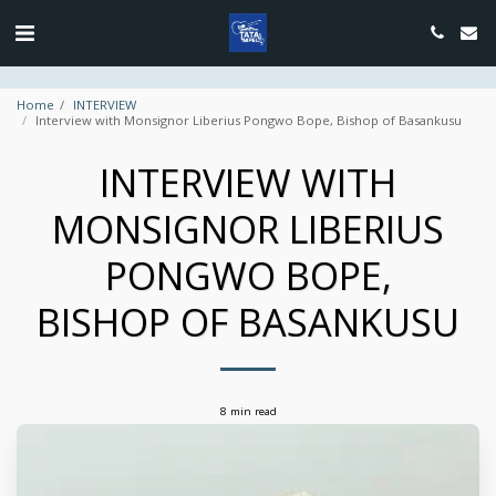
google.com, pub-4889604885818732, DIRECT, f08c47fec0942fa0
Home
INTERVIEW
Interview with Monsignor Liberius Pongwo Bope, Bishop of Basankusu
INTERVIEW WITH
MONSIGNOR LIBERIUS
PONGWO BOPE,
BISHOP OF BASANKUSU
8 min read