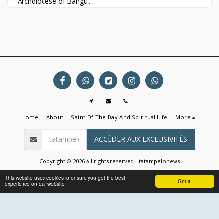
Archdiocese of Bangui.
Home
About
Saint Of The Day And Spiritual Life
More
ACCÉDER AUX EXCLUSIVITÉS
Copyright © 2026 All rights reserved -
tatampelonews
Terms
|
Privacy policy
|
Accessibility
This website uses cookies to ensure you get the best
Got it!
experience on our website