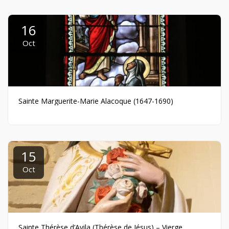
16
Oct
Sainte Marguerite-Marie Alacoque (1647-1690)
15
Oct
Sainte Thérèse d’Avila (Thérèse de Jésus) – Vierge,