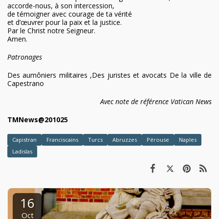
accorde-nous, à son intercession,
de témoigner avec courage de ta vérité
et d’œuvrer pour la paix et la justice.
Par le Christ notre Seigneur.
Amen.
Patronages
Des aumôniers militaires ,Des juristes et avocats De la ville de
Capestrano
Avec note de référence Vatican News
TMNews@201025
Capistran
Franciscains
Turcs
Abruzzes
Pérouse
Naples
Ladislas
16
Oct