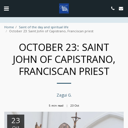
google.com, pub-4889604885818732, DIRECT, f08c47fec0942fa0
Home
Saint of the day and spiritual life
October 23: Saint John of Capistrano, Franciscan priest
OCTOBER 23: SAINT
JOHN OF CAPISTRANO,
FRANCISCAN PRIEST
Zagui G.
5 min read
23
Oct
23
Oct