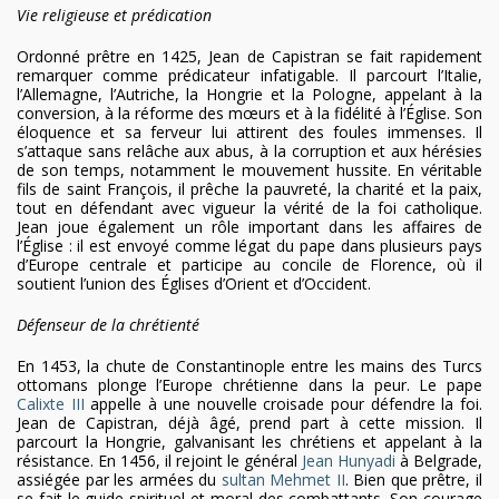
Vie religieuse et prédication
Ordonné prêtre en 1425, Jean de Capistran se fait rapidement
remarquer comme prédicateur infatigable. Il parcourt l’Italie,
l’Allemagne, l’Autriche, la Hongrie et la Pologne, appelant à la
conversion, à la réforme des mœurs et à la fidélité à l’Église. Son
éloquence et sa ferveur lui attirent des foules immenses. Il
s’attaque sans relâche aux abus, à la corruption et aux hérésies
de son temps, notamment le mouvement hussite. En véritable
fils de saint François, il prêche la pauvreté, la charité et la paix,
tout en défendant avec vigueur la vérité de la foi catholique.
Jean joue également un rôle important dans les affaires de
l’Église : il est envoyé comme légat du pape dans plusieurs pays
d’Europe centrale et participe au concile de Florence, où il
soutient l’union des Églises d’Orient et d’Occident.
Défenseur de la chrétienté
En 1453, la chute de Constantinople entre les mains des Turcs
ottomans plonge l’Europe chrétienne dans la peur. Le pape
Calixte III
appelle à une nouvelle croisade pour défendre la foi.
Jean de Capistran, déjà âgé, prend part à cette mission. Il
parcourt la Hongrie, galvanisant les chrétiens et appelant à la
résistance. En 1456, il rejoint le général
Jean Hunyadi
à Belgrade,
assiégée par les armées du
sultan Mehmet II
. Bien que prêtre, il
se fait le guide spirituel et moral des combattants. Son courage