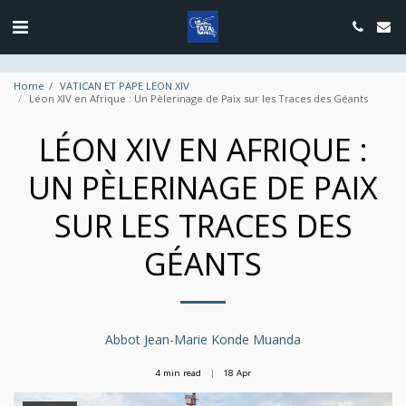
google.com, pub-4889604885818732, DIRECT, f08c47fec0942fa0
Home
VATICAN ET PAPE LEON XIV
Léon XIV en Afrique : Un Pèlerinage de Paix sur les Traces des Géants
LÉON XIV EN AFRIQUE :
UN PÈLERINAGE DE PAIX
SUR LES TRACES DES
GÉANTS
Abbot Jean-Marie Konde Muanda
4 min read
18
Apr