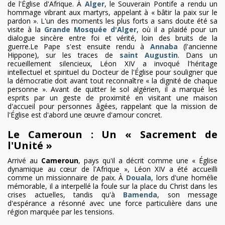
de l'Église d'Afrique. À
Alger
, le Souverain Pontife a rendu un
hommage vibrant aux martyrs, appelant à « bâtir la paix sur le
pardon ». L'un des moments les plus forts a sans doute été sa
visite à la
Grande Mosquée d'Alger
, où il a plaidé pour un
dialogue sincère entre foi et vérité, loin des bruits de la
guerre.Le Pape s'est ensuite rendu à
Annaba
(l'ancienne
Hippone), sur les traces de
saint Augustin
. Dans un
recueillement silencieux, Léon XIV a invoqué l'héritage
intellectuel et spirituel du Docteur de l'Église pour souligner que
la démocratie doit avant tout reconnaître « la dignité de chaque
personne ». Avant de quitter le sol algérien, il a marqué les
esprits par un geste de proximité en visitant une maison
d'accueil pour personnes âgées, rappelant que la mission de
l'Église est d'abord une œuvre d'amour concret.
Le Cameroun : Un « Sacrement de
l'Unité »
Arrivé au
Cameroun
, pays qu'il a décrit comme une « Église
dynamique au cœur de l'Afrique », Léon XIV a été accueilli
comme un missionnaire de paix. À
Douala
, lors d'une homélie
mémorable, il a interpellé la foule sur la place du Christ dans les
crises actuelles, tandis qu'à
Bamenda
, son message
d'espérance a résonné avec une force particulière dans une
région marquée par les tensions.