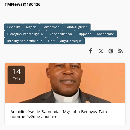
TMNews@130426
LéonXIV
Algeria
Cameroon
Saint-Augustin
Dialogue-interreligieux
Reconciliation
Hippone
Modernité
Intelligence-artificielle
Unit
algor-éthique
14
Feb
Archidiocèse de Bamenda : Mgr John Berinyuy Tata
nommé évêque auxiliaire