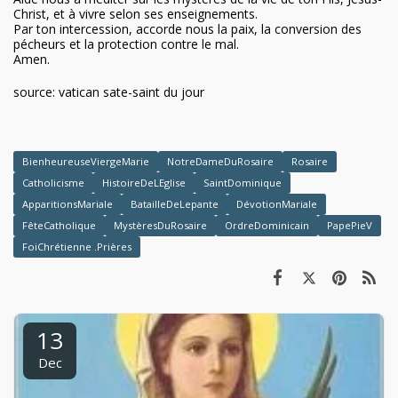
Christ, et à vivre selon ses enseignements.
Par ton intercession, accorde nous la paix, la conversion des
pécheurs et la protection contre le mal.
Amen.
source: vatican sate-saint du jour
BienheureuseViergeMarie
NotreDameDuRosaire
Rosaire
Catholicisme
HistoireDeLEglise
SaintDominique
ApparitionsMariale
BatailleDeLepante
DévotionMariale
FêteCatholique
MystèresDuRosaire
OrdreDominicain
PapePieV
FoiChrétienne .Prières
13
Dec