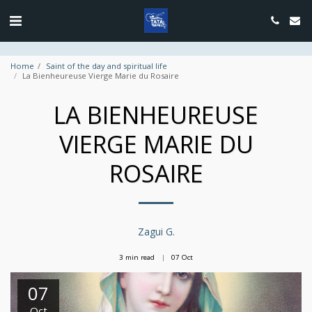
google.com, pub-4889604885818732, DIRECT, f08c47fec0942fa0
Home
Saint of the day and spiritual life
La Bienheureuse Vierge Marie du Rosaire
LA BIENHEUREUSE
VIERGE MARIE DU
ROSAIRE
Zagui G.
3 min read
07
Oct
07
Oct