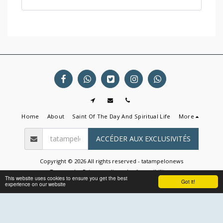
Home
About
Saint Of The Day And Spiritual Life
More
ACCÉDER AUX EXCLUSIVITÉS
Copyright © 2026 All rights reserved -
tatampelonews
Terms
|
Privacy policy
|
Accessibility
This website uses cookies to ensure you get the best
Got it!
experience on our website