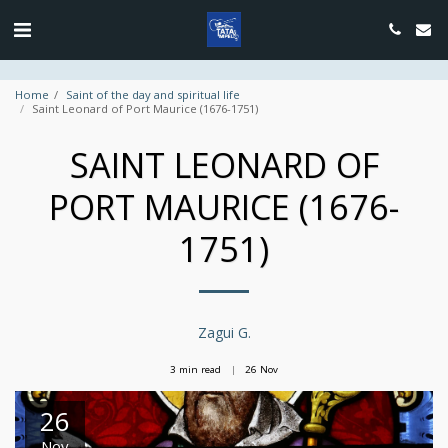
google.com, pub-4889604885818732, DIRECT, f08c47fec0942fa0
Home
Saint of the day and spiritual life
Saint Leonard of Port Maurice (1676-1751)
SAINT LEONARD OF
PORT MAURICE (1676-
1751)
Zagui G.
3 min read
26
Nov
26
Nov