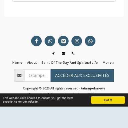
Home
About
Saint Of The Day And Spiritual Life
More
ACCÉDER AUX EXCLUSIVITÉS
Copyright © 2026 All rights reserved -
tatampelonews
Terms
|
Privacy policy
|
Accessibility
This website uses cookies to ensure you get the best
Got it!
experience on our website