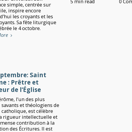
5 min read
0 Co
nce simple, centrée sur
ile, inspire encore
’hui les croyants et les
yants. Sa fête liturgique
ébrée le 4 octobre.
More
eptembre: Saint
e : Prêtre et
ur de l’Église
érôme, l’un des plus
 savants et théologiens de
e catholique, est célèbre
 rigueur intellectuelle et
mense contribution à la
ion des Écritures. Il est