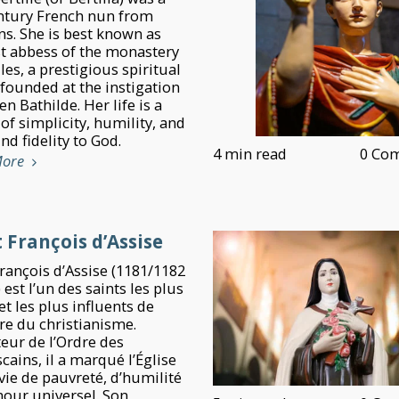
ntury French nun from
ns. She is best known as
rst abbess of the monastery
les, a prestigious spiritual
 founded at the instigation
n Bathilde. Her life is a
of simplicity, humility, and
d fidelity to God.
4 min read
0 Co
More
 François d’Assise
François d’Assise (1181/1182
 est l’un des saints les plus
t les plus influents de
ire du christianisme.
eur de l’Ordre des
cains, il a marqué l’Église
vie de pauvreté, d’humilité
mour universel. Son