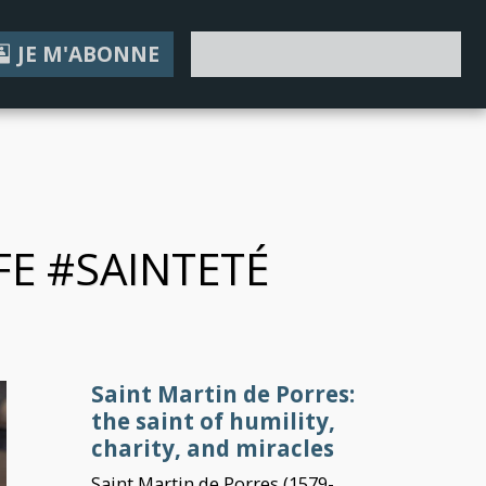
JE M'ABONNE
I MAKE A DONATION
FE #SAINTETÉ
Saint Martin de Porres:
the saint of humility,
charity, and miracles
Saint Martin de Porres (1579-