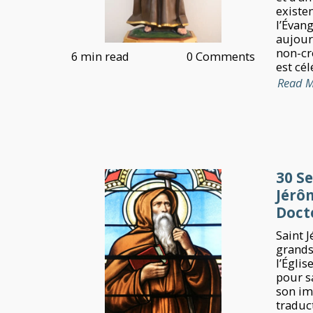
existe
l’Évang
aujourd
non-cro
6 min read
0 Comments
est cél
Read 
30 S
Jérôm
Docte
Saint J
grands
l’Églis
pour sa
son im
traduct