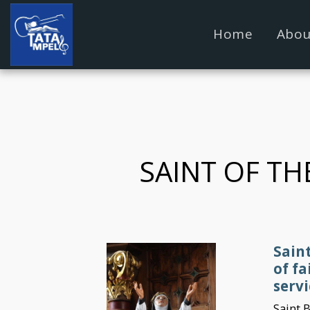
google.com, pub-4889604885818732, DIRECT, f08c47fec09
Home
Abou
SAINT OF TH
Sain
of fa
servi
Saint B