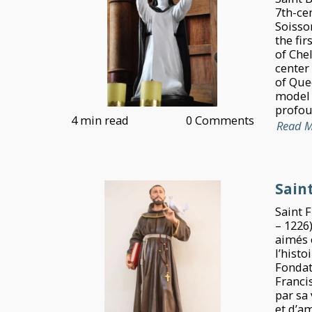
7th-ce
Soisso
the fi
of Chel
center
of Quee
model 
profoun
4 min read
0 Comments
Read 
Saint
Saint 
– 1226)
aimés e
l’histo
Fondat
Francis
par sa 
et d’a