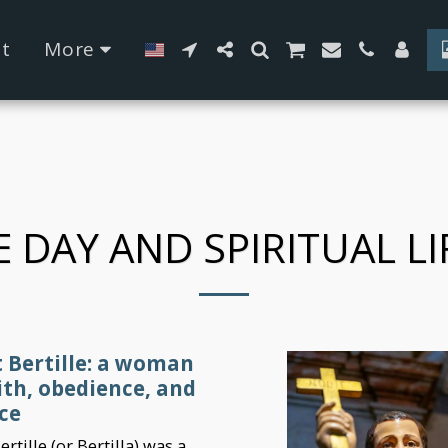
42fa0
t
More
E DAY AND SPIRITUAL LI
t Bertille: a woman
ith, obedience, and
ce
ertille (or Bertilla) was a