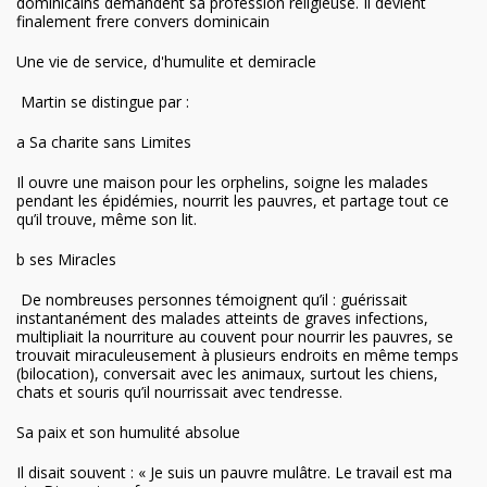
dominicains demandent sa profession religieuse. Il devient
finalement frere convers dominicain
Une vie de service, d'humulite et demiracle
Martin se distingue par :
a Sa charite sans Limites
Il ouvre une maison pour les orphelins, soigne les malades
pendant les épidémies, nourrit les pauvres, et partage tout ce
qu’il trouve, même son lit.
b ses Miracles
De nombreuses personnes témoignent qu’il : guérissait
instantanément des malades atteints de graves infections,
multipliait la nourriture au couvent pour nourrir les pauvres, se
trouvait miraculeusement à plusieurs endroits en même temps
(bilocation), conversait avec les animaux, surtout les chiens,
chats et souris qu’il nourrissait avec tendresse.
Sa paix et son humulité absolue
Il disait souvent : « Je suis un pauvre mulâtre. Le travail est ma