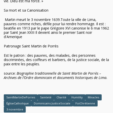
vie. Dieu est ma force. »
Sa mort et sa Canonisation
Martin meurt le 3 novembre 1639.Toute la ville de Lima,
pauvres comme riches, défile pour lui rendre hommage. Il est :
beatifie en 1913 par le pape Grégoire XVI canonise le 6 mai 1962
par Saint Jean XXIII Il devient ainsi le premier Saint noir
d'Amerique
Patronage Saint Martin de Porrès
Est le patron : des pauvres, des malades, des personnes
discriminées, des coiffeurs et barbiers, de la justice sociale, de la
paix entre les peuples.
source:
Biographie traditionnelle de Saint Martin de Porrès –
Archives de l’Ordre dominicain et documents historiques de Lima.
SaintMartinDePorres
Sainteté
Charité
Humility
Miracles
ÉgliseCatholique
Dominicains JusticeSociale
FoiChrétienne
3 novembre