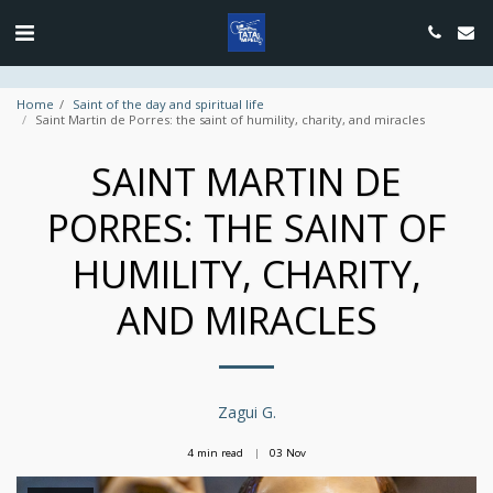
google.com, pub-4889604885818732, DIRECT, f08c47fec0942fa0
Home
Saint of the day and spiritual life
Saint Martin de Porres: the saint of humility, charity, and miracles
SAINT MARTIN DE
PORRES: THE SAINT OF
HUMILITY, CHARITY,
AND MIRACLES
Zagui G.
4 min read
03
Nov