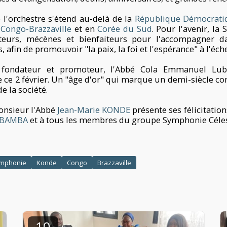
l'orchestre s'étend au-delà de la
République Démocrati
u
Congo-Brazzaville
et en
Corée du Sud
. Pour l'avenir, l
eurs, mécènes et bienfaiteurs pour l'accompagner d
afin de promouvoir "la paix, la foi et l'espérance" à l'éche
n fondateur et promoteur, l'Abbé Cola Emmanuel Lub
 ce 2 février. Un "âge d'or" qui marque un demi-siècle co
de la société.
Monsieur l'Abbé
Jean-Marie KONDE
présente ses félicitatio
UBAMBA
et à tous les membres du groupe Symphonie Céles
mphonie
Konde
Congo
Brazzaville
10