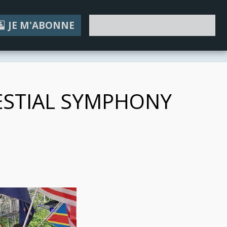
JE M'ABONNE
I MAKE A DONATION
LESTIAL SYMPHONY