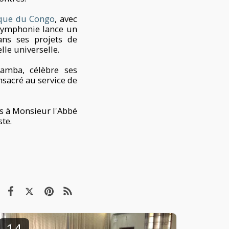
que du Congo
, avec
a Symphonie lance un
ans ses projets de
lle universelle.
amba, célèbre ses
nsacré au service de
ns à Monsieur l'Abbé
te.
14