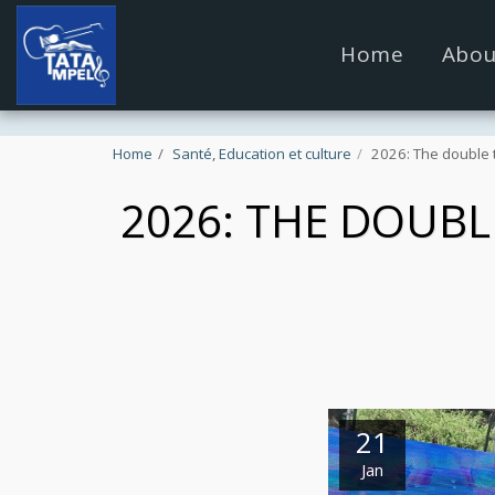
google.com, pub-4889604885818732, DIRECT, f08c47fec09
Home
Abou
Home
Santé, Education et culture
2026: The double 
2026: THE DOUBL
21
Jan