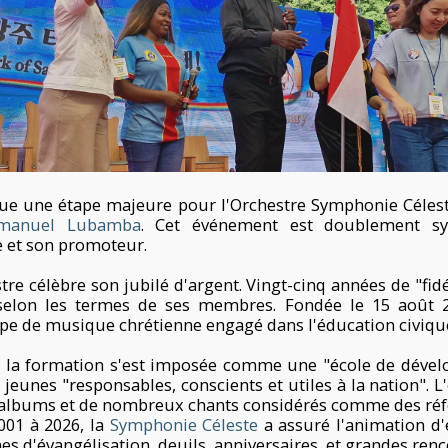
e une étape majeure pour l'Orchestre Symphonie Céleste
manuel Lubamba
. Cet événement est doublement s
 et son promoteur.
stre célèbre son jubilé d'argent. Vingt-cinq années de "fid
, selon les termes de ses membres. Fondée le 15 août 
upe de musique chrétienne engagé dans l'éducation civiqu
, la formation s'est imposée comme une "école de dével
 jeunes "responsables, conscients et utiles à la nation". 
s albums et de nombreux chants considérés comme des réfé
001 à 2026, la
Symphonie Céleste
a assuré l'animation d'
 d'évangélisation, deuils, anniversaires, et grandes renc