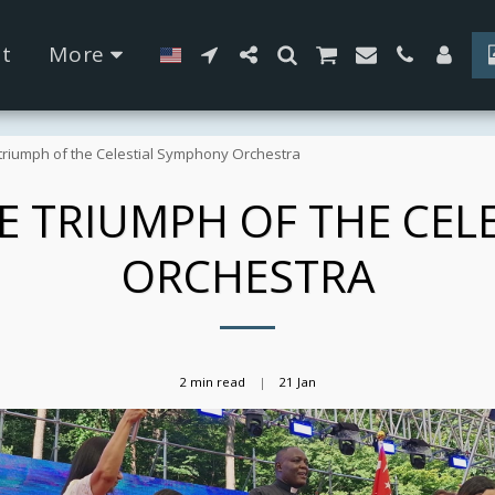
42fa0
t
More
triumph of the Celestial Symphony Orchestra
E TRIUMPH OF THE CE
ORCHESTRA
2 min read
21
Jan