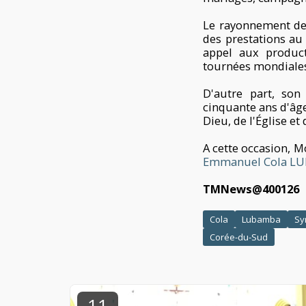
Le rayonnement de 
des prestations a
appel aux product
tournées mondiales, 
D'autre part, so
cinquante ans d'âge
Dieu, de l'Église et 
A cette occasion, 
Emmanuel Cola L
TMNews@400126
Cola
Lubamba
Sy
Corée-du-Sud
11