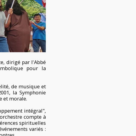
, dirigé par l'Abbé
ymbolique pour la
élité, de musique et
2001, la Symphonie
e et morale.
oppement intégral",
L'orchestre compte à
rences spirituelles
événements variés :
ontres.