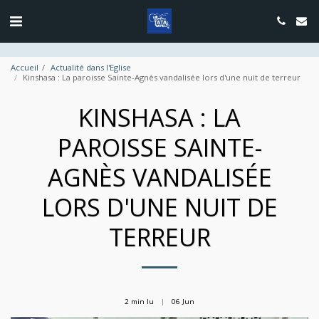
google.com, pub-4889604885818732, DIRECT, f08c47fec0942fa0
Accueil
Actualité dans l'Eglise
Kinshasa : La paroisse Sainte-Agnès vandalisée lors d'une nuit de terreur
KINSHASA : LA
PAROISSE SAINTE-
AGNÈS VANDALISÉE
LORS D'UNE NUIT DE
TERREUR
2 min lu
06
Jun