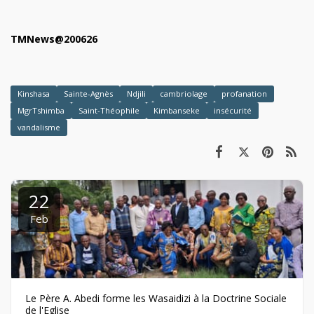
TMNews@200626
Kinshasa
Sainte-Agnès
Ndjili
cambriolage
profanation
MgrTshimba
Saint-Théophile
Kimbanseke
insécurité
vandalisme
22
Feb
Le Père A. Abedi forme les Wasaidizi à la Doctrine Sociale
de l'Eglise