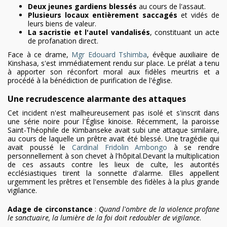
Deux jeunes gardiens blessés
au cours de l'assaut.
Plusieurs locaux entièrement saccagés
et vidés de
leurs biens de valeur.
La sacristie et l'autel vandalisés
, constituant un acte
de profanation direct.
Face à ce drame,
Mgr Edouard Tshimba
, évêque auxiliaire de
Kinshasa, s'est immédiatement rendu sur place. Le prélat a tenu
à apporter son réconfort moral aux fidèles meurtris et a
procédé à la bénédiction de purification de l'église.
Une recrudescence alarmante des attaques
Cet incident n'est malheureusement pas isolé et s'inscrit dans
une série noire pour l'Église kinoise. Récemment, la paroisse
Saint-Théophile de Kimbanseke avait subi une attaque similaire,
au cours de laquelle un prêtre avait été blessé. Une tragédie qui
avait poussé le
Cardinal Fridolin Ambongo
à se rendre
personnellement à son chevet à l'hôpital.Devant la multiplication
de ces assauts contre les lieux de culte, les autorités
ecclésiastiques tirent la sonnette d'alarme. Elles appellent
urgemment les prêtres et l'ensemble des fidèles à la plus grande
vigilance.
Adage de circonstance
:
Quand l'ombre de la violence profane
le sanctuaire, la lumière de la foi doit redoubler de vigilance
.