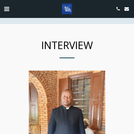
google.com, pub-4889604885818732, DIRECT, f08c47fec0942fa0
INTERVIEW