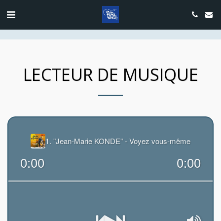
google.com, pub-4889604885818732, DIRECT, f08c47fec0942fa0
LECTEUR DE MUSIQUE