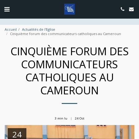
google.com, pub-4889604885818732, DIRECT, f08c47fec0942fa0
Accueil
Actualités de l'Eglise
Cinquième forum des communicateurs catholiques au Cameroun
CINQUIÈME FORUM DES
COMMUNICATEURS
CATHOLIQUES AU
CAMEROUN
3 min lu
24
Oct
24