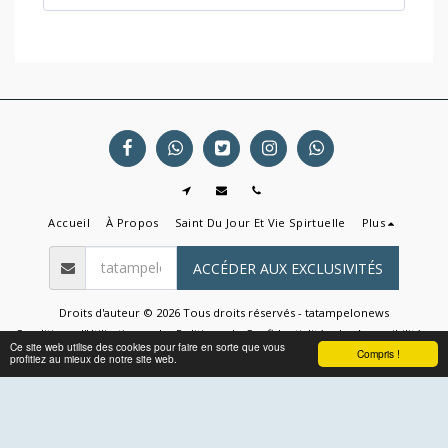
Accueil
À Propos
Saint Du Jour Et Vie Spirtuelle
Plus
ACCÉDER AUX EXCLUSIVITÉS
Droits d'auteur © 2026 Tous droits réservés -
tatampelonews
Conditions d'Utilisations
|
Politique de Confidentialité
|
Accessibilité
Ce site web utilise des cookies pour faire en sorte que vous
Compris !
profitiez au mieux de notre site web.