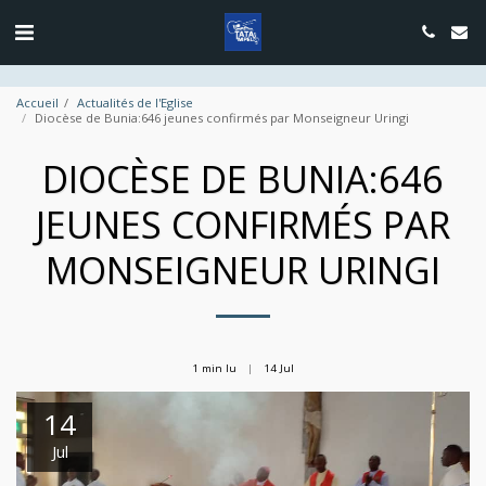
google.com, pub-4889604885818732, DIRECT, f08c47fec0942fa0
Accueil
Actualités de l'Eglise
Diocèse de Bunia:646 jeunes confirmés par Monseigneur Uringi
DIOCÈSE DE BUNIA:646
JEUNES CONFIRMÉS PAR
MONSEIGNEUR URINGI
1 min lu
14
Jul
14
Jul