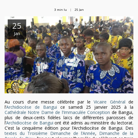
3 min lu
25
Jan
25
Jan
Au cours d’une messe célébrée par le
Vicaire Général
de
l’
Archidiocèse de Bangui
ce samedi 25 janvier 2025 à la
Cathédrale Notre Dame de l’Immaculée Conception
de Bangui,
plus de deux-cents fidèles laïcs de différentes paroisses de
l’
Archidiocèse de Bangui
ont été admis au ministère du lectorat.
C’est la cinquième édition pour l’Archidiocèse de Bangui. Des
textes du Troisième Dimanche de l’Année
,
Dimanche de la