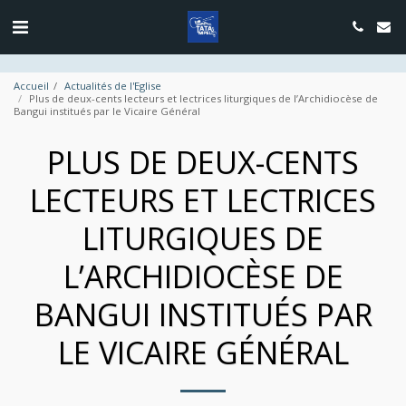
google.com, pub-4889604885818732, DIRECT, f08c47fec0942fa0
Accueil
Actualités de l'Eglise
Plus de deux-cents lecteurs et lectrices liturgiques de l’Archidiocèse de
Bangui institués par le Vicaire Général
PLUS DE DEUX-CENTS
LECTEURS ET LECTRICES
LITURGIQUES DE
L’ARCHIDIOCÈSE DE
BANGUI INSTITUÉS PAR
LE VICAIRE GÉNÉRAL