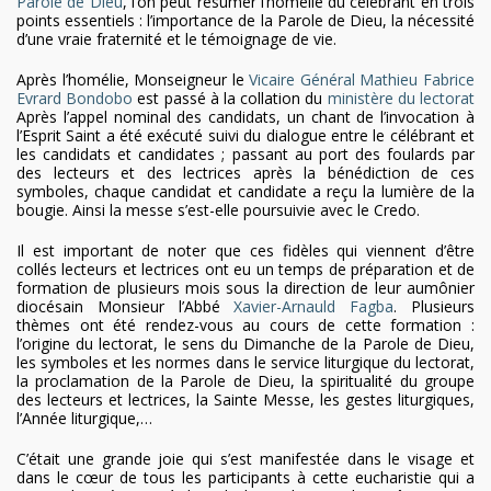
Parole de Dieu
, l’on peut résumer l’homélie du célébrant en trois
points essentiels : l’importance de la Parole de Dieu, la nécessité
d’une vraie fraternité et le témoignage de vie.
Après l’homélie, Monseigneur le
Vicaire Général
Mathieu Fabrice
Evrard Bondobo
est passé à la collation du
ministère du lectorat
Après l’appel nominal des candidats, un chant de l’invocation à
l’Esprit Saint a été exécuté suivi du dialogue entre le célébrant et
les candidats et candidates ; passant au port des foulards par
des lecteurs et des lectrices après la bénédiction de ces
symboles, chaque candidat et candidate a reçu la lumière de la
bougie. Ainsi la messe s’est-elle poursuivie avec le Credo.
Il est important de noter que ces fidèles qui viennent d’être
collés lecteurs et lectrices ont eu un temps de préparation et de
formation de plusieurs mois sous la direction de leur aumônier
diocésain Monsieur l’Abbé
Xavier-Arnauld Fagba
. Plusieurs
thèmes ont été rendez-vous au cours de cette formation :
l’origine du lectorat, le sens du Dimanche de la Parole de Dieu,
les symboles et les normes dans le service liturgique du lectorat,
la proclamation de la Parole de Dieu, la spiritualité du groupe
des lecteurs et lectrices, la Sainte Messe, les gestes liturgiques,
l’Année liturgique,…
C’était une grande joie qui s’est manifestée dans le visage et
dans le cœur de tous les participants à cette eucharistie qui a