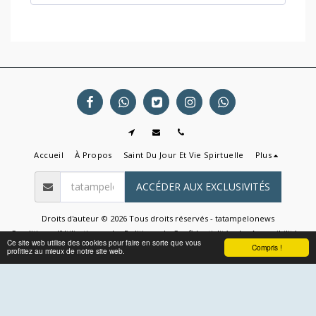
Accueil
À Propos
Saint Du Jour Et Vie Spirtuelle
Plus
ACCÉDER AUX EXCLUSIVITÉS
Droits d'auteur © 2026 Tous droits réservés -
tatampelonews
Conditions d'Utilisations
|
Politique de Confidentialité
|
Accessibilité
Ce site web utilise des cookies pour faire en sorte que vous
Compris !
profitiez au mieux de notre site web.