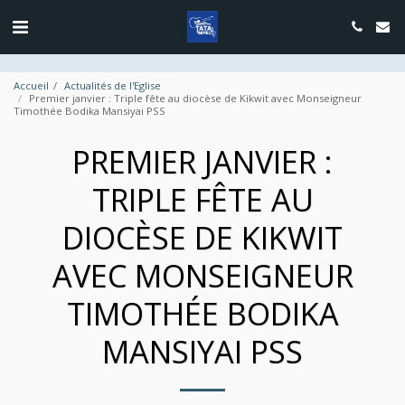
google.com, pub-4889604885818732, DIRECT, f08c47fec0942fa0
Accueil
Actualités de l'Eglise
Premier janvier : Triple fête au diocèse de Kikwit avec Monseigneur
Timothée Bodika Mansiyai PSS
PREMIER JANVIER :
TRIPLE FÊTE AU
DIOCÈSE DE KIKWIT
AVEC MONSEIGNEUR
TIMOTHÉE BODIKA
MANSIYAI PSS