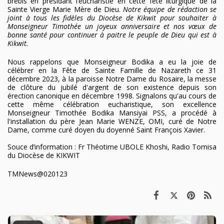
brebis en présidant l’eucharistie en cette fête liturgique de la
Sainte Vierge Marie Mère de Dieu.
Notre équipe de rédaction se
joint à tous les fidèles du Diocèse de Kikwit pour souhaiter à
Monseigneur Timothée un joyeux anniversaire et nos vœux de
bonne santé pour continuer à paitre le peuple de Dieu qui est à
Kikwit.
Nous rappelons que Monseigneur Bodika a eu la joie de
célébrer en la Fête de Sainte Famille de Nazareth ce 31
décembre 2023, à la paroisse Notre Dame du Rosaire, la messe
de clôture du jubilé d'argent de son existence depuis son
érection canonique en décembre 1998. Signalons qu'au cours de
cette même célébration eucharistique, son excellence
Monseigneur Timothée Bodika Mansiyai PSS, a procédé à
l'installation du père Jean Marie WENZE, OMI, curé de Notre
Dame, comme curé doyen du doyenné Saint François Xavier.
Souce d’information : Fr Théotime UBOLE Khoshi, Radio Tomisa
du Diocèse de KIKWIT
TMNews@020123