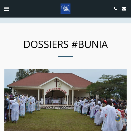
google.com, pub-4889604885818732, DIRECT, f08c47fec0942fa0
DOSSIERS #BUNIA