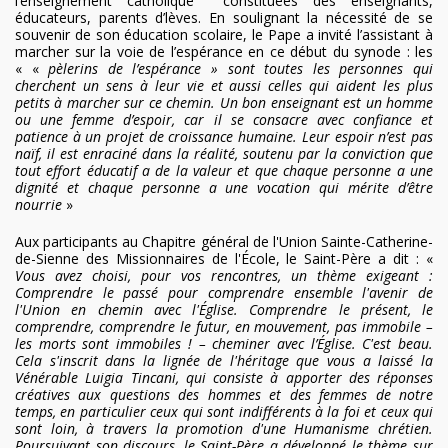
l’enseignement catholique constituées des enseignants,
éducateurs, parents d’lèves. En soulignant la nécessité de se
souvenir de son éducation scolaire, le Pape a invité l’assistant à
marcher sur la voie de l’espérance en ce début du synode : les
«
«
pèlerins de l’espérance » sont toutes les personnes qui
cherchent un sens à leur vie et aussi celles qui aident les plus
petits à marcher sur ce chemin. Un bon enseignant est un homme
ou une femme d’espoir, car il se consacre avec confiance et
patience à un projet de croissance humaine. Leur espoir n’est pas
naïf, il est enraciné dans la réalité, soutenu par la conviction que
tout effort éducatif a de la valeur et que chaque personne a une
dignité et chaque personne a une vocation qui mérite d’être
nourrie
»
Aux participants au Chapitre général de l'Union Sainte-Catherine-
de-Sienne des Missionnaires de l'École, le Saint-Père a dit : «
Vous avez choisi, pour vos rencontres, un thème exigeant :
Comprendre le passé pour comprendre ensemble l'avenir de
l'Union en chemin avec l'Église. Comprendre le présent, le
comprendre, comprendre le futur, en mouvement, pas immobile –
les morts sont immobiles ! – cheminer avec l’Église. C'est beau.
Cela s'inscrit dans la lignée de l'héritage que vous a laissé la
Vénérable Luigia Tincani, qui consiste à apporter des réponses
créatives aux questions des hommes et des femmes de notre
temps, en particulier ceux qui sont indifférents à la foi et ceux qui
sont loin, à travers la promotion d'une Humanisme chrétien.
Poursuivant son discours, le Saint-Père a développé le thème sur