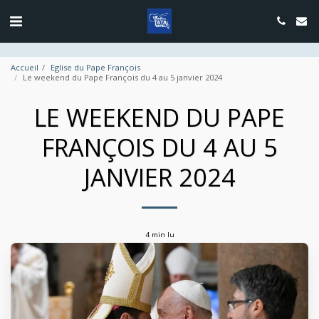
google.com, pub-4889604885818732, DIRECT, f08c47fec0942fa0
Accueil
Eglise du Pape François
Le weekend du Pape François du 4 au 5 janvier 2024
LE WEEKEND DU PAPE
FRANÇOIS DU 4 AU 5
JANVIER 2024
4 min lu