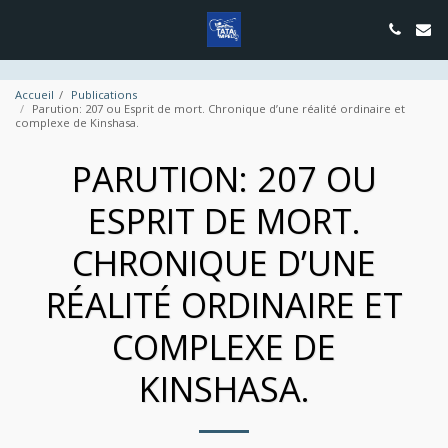
google.com, pub-4889604885818732, DIRECT, f08c47fec0942fa0
Accueil
Publications
Parution: 207 ou Esprit de mort. Chronique d’une réalité ordinaire et
complexe de Kinshasa.
PARUTION: 207 OU
ESPRIT DE MORT.
CHRONIQUE D’UNE
RÉALITÉ ORDINAIRE ET
COMPLEXE DE
KINSHASA.