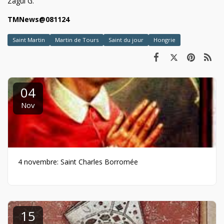
Zagui G.
TMNews@081124
Saint Martin
Martin de Tours
Saint du jour
Hongrie
04
Nov
4 novembre: Saint Charles Borromée
15