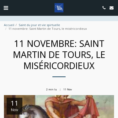
google.com, pub-4889604885818732, DIRECT, f08c47fec0942fa0
Accueil
Saint du jour et vie spirtuelle
11 novembre: Saint Martin de Tours, le miséricordieux
11 NOVEMBRE: SAINT
MARTIN DE TOURS, LE
MISÉRICORDIEUX
2 min lu
11
Nov
11
Nov