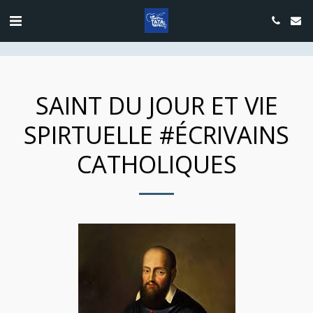
google.com, pub-4889604885818732, DIRECT, f08c47fec0942fa0
SAINT DU JOUR ET VIE
SPIRTUELLE #ÉCRIVAINS
CATHOLIQUES