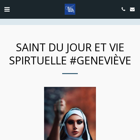
google.com, pub-4889604885818732, DIRECT, f08c47fec0942fa0
SAINT DU JOUR ET VIE
SPIRTUELLE #GENEVIÈVE