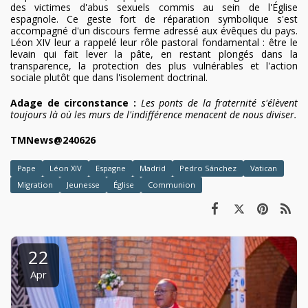
des victimes d'abus sexuels commis au sein de l'Église
espagnole. Ce geste fort de réparation symbolique s'est
accompagné d'un discours ferme adressé aux évêques du pays.
Léon XIV leur a rappelé leur rôle pastoral fondamental : être le
levain qui fait lever la pâte, en restant plongés dans la
transparence, la protection des plus vulnérables et l'action
sociale plutôt que dans l'isolement doctrinal.
Adage de circonstance :
Les ponts de la fraternité s'élèvent
toujours là où les murs de l'indifférence menacent de nous diviser.
TMNews@240626
Pape
Léon XIV
Espagne
Madrid
Pedro Sánchez
Vatican
Migration
Jeunesse
Église
Communion
22
Apr