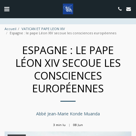
google.com, pub-4889604885818732, DIRECT, f08c47fec0942fa0
Accueil
VATICAN ET PAPE LEON XIV
Espagne : le pape Léon XIV secoue les consciences européennes
ESPAGNE : LE PAPE
LÉON XIV SECOUE LES
CONSCIENCES
EUROPÉENNES
Abbé Jean-Marie Konde Muanda
3 min lu
08
Jun