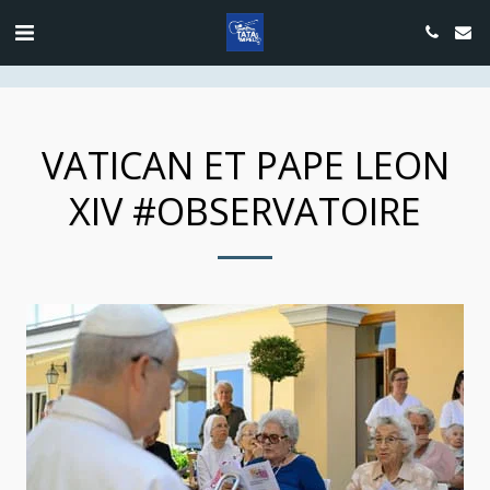
google.com, pub-4889604885818732, DIRECT, f08c47fec0942fa0
VATICAN ET PAPE LEON
XIV #OBSERVATOIRE