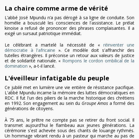
La chaire comme arme de vérité
L’abbé José Mpundu n’a pas dérogé à sa ligne de conduite. Son
homélie a bousculé les consciences de l'assistance. Le prélat
kinoise a refusé de prononcer des phrases complaisantes. Il a
exigé un sursaut patriotique immédiat.
Le célébrant a martelé la nécessité de «
réinventer une
démocratie à l'africaine
». Ce modèle doit s'affranchir des
tutelles étrangères. Il préconise un retour aux valeurs de justice
et de solidarité nationale. «
Rompons le cordon ombilical de la
domination
», a-t-il lancé.
L'éveilleur infatigable du peuple
Ce jubilé met en lumière une vie entière de résistance pacifique.
L'abbé Mpundu incarne la mémoire des luttes démocratiques en
RDC. Il fut l'un des piliers de la marche historique des chrétiens
en 1992. Son engagement au sein du
Groupe Amos
a formé des
générations de citoyens.
À 75 ans, le prêtre ne compte pas se retirer du front social. Il
transmet aujourd'hui le flambeau aux jeunes générations. La
cérémonie s'est achevée sous des chants de louange rythmés.
Un hommage vibrant rendu à un pasteur qui marche au pas de