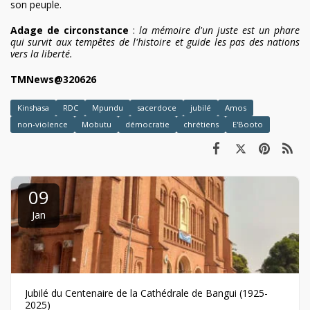
son peuple.
Adage de circonstance
:
la mémoire d'un juste est un phare
qui survit aux tempêtes de l'histoire et guide les pas des nations
vers la liberté.
TMNews@320626
Kinshasa
RDC
Mpundu
sacerdoce
jubilé
Amos
non-violence
Mobutu
démocratie
chrétiens
E'Booto
09
Jan
Jubilé du Centenaire de la Cathédrale de Bangui (1925-
2025)