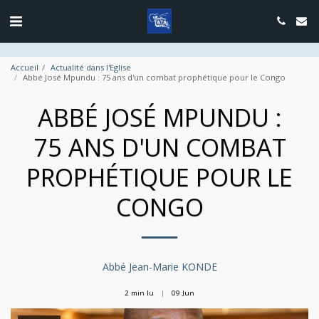
google.com, pub-4889604885818732, DIRECT, f08c47fec0942fa0
Accueil
Actualité dans l'Eglise
Abbé José Mpundu : 75 ans d'un combat prophétique pour le Congo
ABBÉ JOSÉ MPUNDU :
75 ANS D'UN COMBAT
PROPHÉTIQUE POUR LE
CONGO
Abbé Jean-Marie KONDE
2 min lu
09
Jun