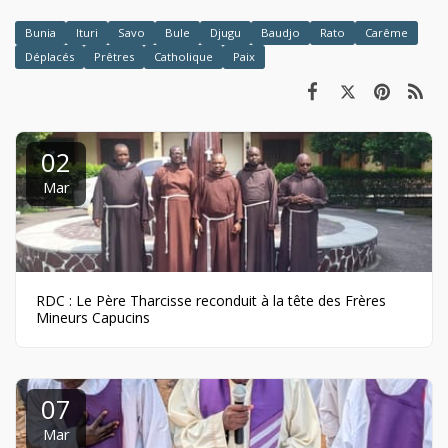
Bunia
Ituri
Savo
Bule
Djugu
Baudjo
Rato
Carême
Déplacés
Prêtres
Catholique
Paix
02
Mar
RDC : Le Père Tharcisse reconduit à la tête des Frères
Mineurs Capucins
07
Mar