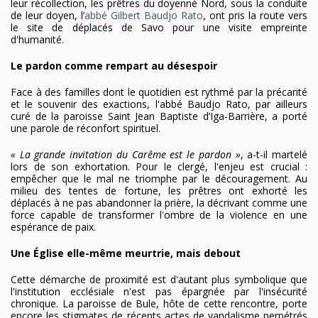
leur récollection, les prêtres du doyenné Nord, sous la conduite
de leur doyen, l’
abbé Gilbert Baudjo Rato
, ont pris la route vers
le site de déplacés de Savo pour une visite empreinte
d'humanité.
Le pardon comme rempart au désespoir
Face à des familles dont le quotidien est rythmé par la précarité
et le souvenir des exactions, l'abbé Baudjo Rato, par ailleurs
curé de la paroisse Saint Jean Baptiste d’Iga-Barrière, a porté
une parole de réconfort spirituel.
« La grande invitation du Carême est le pardon »
, a-t-il martelé
lors de son exhortation. Pour le clergé, l'enjeu est crucial :
empêcher que le mal ne triomphe par le découragement. Au
milieu des tentes de fortune, les prêtres ont exhorté les
déplacés à ne pas abandonner la prière, la décrivant comme une
force capable de transformer l'ombre de la violence en une
espérance de paix.
Une Église elle-même meurtrie, mais debout
Cette démarche de proximité est d'autant plus symbolique que
l'institution ecclésiale n'est pas épargnée par l'insécurité
chronique. La paroisse de Bule, hôte de cette rencontre, porte
encore les stigmates de récents actes de vandalisme perpétrés