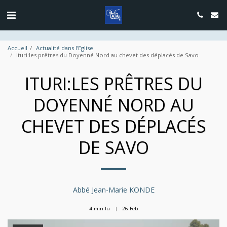
google.com, pub-4889604885818732, DIRECT, f08c47fec0942fa0
Accueil
Actualité dans l'Eglise
Ituri:les prêtres du Doyenné Nord au chevet des déplacés de Savo
ITURI:LES PRÊTRES DU
DOYENNÉ NORD AU
CHEVET DES DÉPLACÉS
DE SAVO
Abbé Jean-Marie KONDE
4 min lu
26
Feb