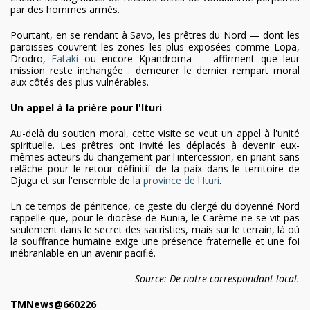
par des hommes armés.
Pourtant, en se rendant à Savo, les prêtres du Nord — dont les
paroisses couvrent les zones les plus exposées comme Lopa,
Drodro,
Fataki
ou encore Kpandroma — affirment que leur
mission reste inchangée : demeurer le dernier rempart moral
aux côtés des plus vulnérables.
Un appel à la prière pour l'Ituri
Au-delà du soutien moral, cette visite se veut un appel à l'unité
spirituelle. Les prêtres ont invité les déplacés à devenir eux-
mêmes acteurs du changement par l'intercession, en priant sans
relâche pour le retour définitif de la paix dans le territoire de
Djugu et sur l'ensemble de la
province de l'Ituri
.
En ce temps de pénitence, ce geste du clergé du doyenné Nord
rappelle que, pour le diocèse de Bunia, le Carême ne se vit pas
seulement dans le secret des sacristies, mais sur le terrain, là où
la souffrance humaine exige une présence fraternelle et une foi
inébranlable en un avenir pacifié.
Source:
De notre correspondant local.
TMNews@660226