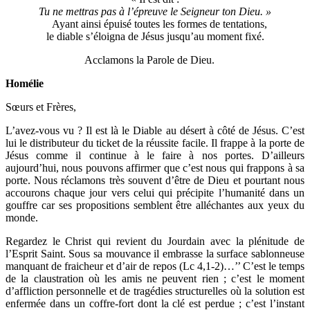
Tu ne mettras pas à l’épreuve le Seigneur ton Dieu. »
Ayant ainsi épuisé toutes les formes de tentations,
le diable s’éloigna de Jésus jusqu’au moment fixé.
Acclamons la Parole de Dieu.
Homélie
Sœurs et Frères,
L’avez-vous vu ? Il est là le Diable au désert à côté de Jésus. C’est
lui le distributeur du ticket de la réussite facile. Il frappe à la porte de
Jésus comme il continue à le faire à nos portes. D’ailleurs
aujourd’hui, nous pouvons affirmer que c’est nous qui frappons à sa
porte. Nous réclamons très souvent d’être de Dieu et pourtant nous
accourons chaque jour vers celui qui précipite l’humanité dans un
gouffre car ses propositions semblent être alléchantes aux yeux du
monde.
Regardez le Christ qui revient du Jourdain avec la plénitude de
l’Esprit Saint. Sous sa mouvance il embrasse la surface sablonneuse
manquant de fraicheur et d’air de repos (Lc 4,1-2)…’’ C’est le temps
de la claustration où les amis ne peuvent rien ; c’est le moment
d’affliction personnelle et de tragédies structurelles où la solution est
enfermée dans un coffre-fort dont la clé est perdue ; c’est l’instant