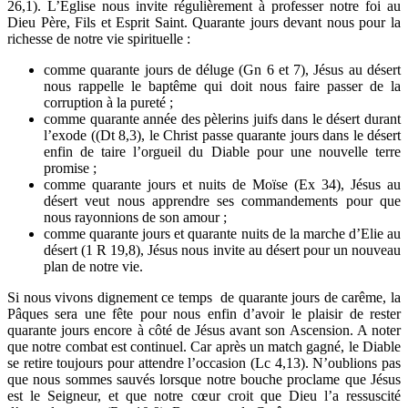
26,1). L’Eglise nous invite régulièrement à professer notre foi au
Dieu Père, Fils et Esprit Saint. Quarante jours devant nous pour la
richesse de notre vie spirituelle :
comme quarante jours de déluge (Gn 6 et 7), Jésus au désert
nous rappelle le baptême qui doit nous faire passer de la
corruption à la pureté ;
comme quarante année des pèlerins juifs dans le désert durant
l’exode ((Dt 8,3), le Christ passe quarante jours dans le désert
enfin de taire l’orgueil du Diable pour une nouvelle terre
promise ;
comme quarante jours et nuits de Moïse (Ex 34), Jésus au
désert veut nous apprendre ses commandements pour que
nous rayonnions de son amour ;
comme quarante jours et quarante nuits de la marche d’Elie au
désert (1 R 19,8), Jésus nous invite au désert pour un nouveau
plan de notre vie.
Si nous vivons dignement ce temps de quarante jours de carême, la
Pâques sera une fête pour nous enfin d’avoir le plaisir de rester
quarante jours encore à côté de Jésus avant son Ascension. A noter
que notre combat est continuel. Car après un match gagné, le Diable
se retire toujours pour attendre l’occasion (Lc 4,13). N’oublions pas
que nous sommes sauvés lorsque notre bouche proclame que Jésus
est le Seigneur, et que notre cœur croit que Dieu l’a ressuscité