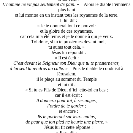
L’homme ne vit pas seulement de pain
. » Alors le diable l’emmena
plus haut
et lui montra en un instant tous les royaumes de la terre.
Il lui dit :
« Je te donnerai tout ce pouvoir
et la gloire de ces royaumes,
car cela m’a été remis et je le donne à qui je veux.
Toi donc, si tu te prosternes devant moi,
tu auras tout cela. »
Jésus lui répondit :
« Il est écrit :
C’est devant le Seigneur ton Dieu que tu te prosterneras,
à lui seul tu rendras un culte.
» Puis le diable le conduisit à
Jérusalem,
il le plaça au sommet du Temple
et lui dit :
« Si tu es Fils de Dieu, d’ici jette-toi en bas ;
car il est écrit :
Il donnera pour toi, à ses anges,
l’ordre de te garder
;
et encore :
Ils te porteront sur leurs mains,
de peur que ton pied ne heurte une pierre.
»
Jésus lui fit cette réponse :
« Il est dit :