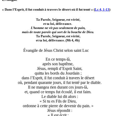
« Dans l’Esprit, il fut conduit à travers le désert où il fut tenté » (
Lc 4, 1-13
)
Ta Parole, Seigneur, est vérité,
et ta loi, délivrance.
L’homme ne vit pas seulement de pain,
mais de toute parole qui sort de la bouche de Dieu.
Ta Parole, Seigneur, est vérité,
et ta loi, délivrance.
(Mt 4, 4b)
Évangile de Jésus Christ selon saint Luc
En ce temps-là,
après son baptême,
Jésus, rempli d’Esprit Saint,
quitta les bords du Jourdain ;
dans l’Esprit, il fut conduit à travers le désert
où, pendant quarante jours, il fut tenté par le diable.
Il ne mangea rien durant ces jours-là,
et, quand ce temps fut écoulé, il eut faim.
Le diable lui dit alors :
« Si tu es Fils de Dieu,
ordonne à cette pierre de devenir du pain. »
Jésus répondit :
« Il est écrit :