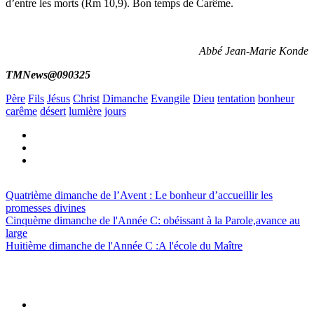
d’entre les morts (Rm 10,9). Bon temps de Carême.
Abbé Jean-Marie Konde
TMNews@090325
Père
Fils
Jésus
Christ
Dimanche
Evangile
Dieu
tentation
bonheur
carême
désert
lumière
jours
Quatrième dimanche de l’Avent : Le bonheur d’accueillir les
promesses divines
Cinquème dimanche de l'Année C: obéissant à la Parole,avance au
large
Huitième dimanche de l'Année C :A l'école du Maître