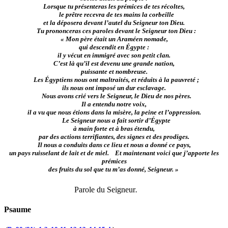
Lorsque tu présenteras les prémices de tes récoltes,
le prêtre recevra de tes mains la corbeille
et la déposera devant l’autel du Seigneur ton Dieu.
Tu prononceras ces paroles devant le Seigneur ton Dieu :
« Mon père était un Araméen nomade,
qui descendit en Égypte :
il y vécut en immigré avec son petit clan.
C’est là qu’il est devenu une grande nation,
puissante et nombreuse.
Les Égyptiens nous ont maltraités, et réduits à la pauvreté ;
ils nous ont imposé un dur esclavage.
Nous avons crié vers le Seigneur, le Dieu de nos pères.
Il a entendu notre voix,
il a vu que nous étions dans la misère, la peine et l’oppression.
Le Seigneur nous a fait sortir d’Égypte
à main forte et à bras étendu,
par des actions terrifiantes, des signes et des prodiges.
Il nous a conduits dans ce lieu et nous a donné ce pays,
un pays ruisselant de lait et de miel. Et maintenant voici que j’apporte les
prémices
des fruits du sol que tu m’as donné, Seigneur. »
Parole du Seigneur
.
Psaume