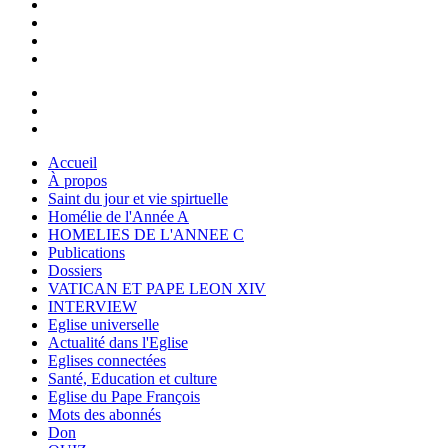
Accueil
À propos
Saint du jour et vie spirtuelle
Homélie de l'Année A
HOMELIES DE L'ANNEE C
Publications
Dossiers
VATICAN ET PAPE LEON XIV
INTERVIEW
Eglise universelle
Actualité dans l'Eglise
Eglises connectées
Santé, Education et culture
Eglise du Pape François
Mots des abonnés
Don