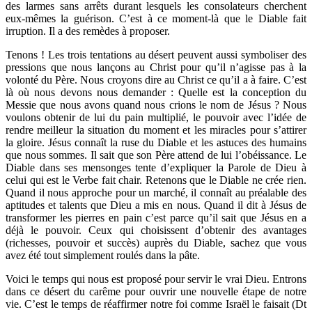
des larmes sans arrêts durant lesquels les consolateurs cherchent
eux-mêmes la guérison. C’est à ce moment-là que le Diable fait
irruption. Il a des remèdes à proposer.
Tenons ! Les trois tentations au désert peuvent aussi symboliser des
pressions que nous lançons au Christ pour qu’il n’agisse pas à la
volonté du Père. Nous croyons dire au Christ ce qu’il a à faire. C’est
là où nous devons nous demander : Quelle est la conception du
Messie que nous avons quand nous crions le nom de Jésus ? Nous
voulons obtenir de lui du pain multiplié, le pouvoir avec l’idée de
rendre meilleur la situation du moment et les miracles pour s’attirer
la gloire. Jésus connaît la ruse du Diable et les astuces des humains
que nous sommes. Il sait que son Père attend de lui l’obéissance. Le
Diable dans ses mensonges tente d’expliquer la Parole de Dieu à
celui qui est le Verbe fait chair. Retenons que le Diable ne crée rien.
Quand il nous approche pour un marché, il connaît au préalable des
aptitudes et talents que Dieu a mis en nous. Quand il dit à Jésus de
transformer les pierres en pain c’est parce qu’il sait que Jésus en a
déjà le pouvoir. Ceux qui choisissent d’obtenir des avantages
(richesses, pouvoir et succès) auprès du Diable, sachez que vous
avez été tout simplement roulés dans la pâte.
Voici le temps qui nous est proposé pour servir le vrai Dieu. Entrons
dans ce désert du carême pour ouvrir une nouvelle étape de notre
vie. C’est le temps de réaffirmer notre foi comme Israël le faisait (Dt