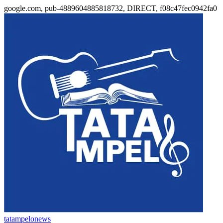
google.com, pub-4889604885818732, DIRECT, f08c47fec0942fa0
tatampelonews