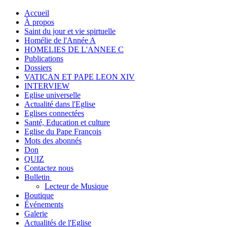
Accueil
À propos
Saint du jour et vie spirtuelle
Homélie de l'Année A
HOMELIES DE L'ANNEE C
Publications
Dossiers
VATICAN ET PAPE LEON XIV
INTERVIEW
Eglise universelle
Actualité dans l'Eglise
Eglises connectées
Santé, Education et culture
Eglise du Pape François
Mots des abonnés
Don
QUIZ
Contactez nous
Bulletin
Lecteur de Musique
Boutique
Événements
Galerie
Actualités de l'Eglise