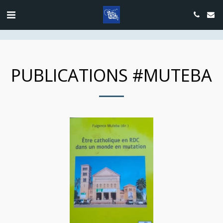
google.com, pub-4889604885818732, DIRECT, f08c47fec0942fa0
PUBLICATIONS #MUTEBA