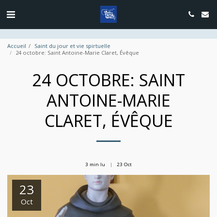
google.com, pub-4889604885818732, DIRECT, f08c47fec0942fa0
Accueil
Saint du jour et vie spirtuelle
24 octobre: Saint Antoine-Marie Claret, Évêque
24 OCTOBRE: SAINT
ANTOINE-MARIE
CLARET, ÉVÊQUE
3 min lu
23
Oct
23
Oct