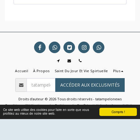
Accueil
À Propos
Saint Du Jour Et Vie Spirtuelle
Plus
ACCÉDER AUX EXCLUSIVITÉS
Droits d'auteur © 2026 Tous droits réservés -
tatampelonews
Conditions d'Utilisations
|
Politique de Confidentialité
|
Accessibilité
Ce site web utilise des cookies pour faire en sorte que vous
Compris !
profitiez au mieux de notre site web.