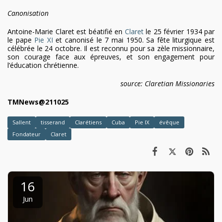
Canonisation
Antoine-Marie Claret est béatifié en
Claret
le 25 février 1934 par
le pape
Pie XI
et canonisé le 7 mai 1950. Sa fête liturgique est
célébrée le 24 octobre. Il est reconnu pour sa zèle missionnaire,
son courage face aux épreuves, et son engagement pour
l’éducation chrétienne.
source: Claretian Missionaries
TMNews@211025
Sallent
tisserand
Clarétiens
Cuba
Pie IX
évêque
Fondateur
Claret
16
Jun