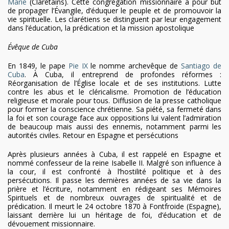
Marie
(Clarétains). Cette congrégation missionnaire a pour but
de propager l’Évangile, d’éduquer le peuple et de promouvoir la
vie spirituelle. Les clarétiens se distinguent par leur engagement
dans l’éducation, la prédication et la mission apostolique
Évêque de Cuba
En 1849, le pape
Pie IX
le nomme archevêque de
Santiago de
Cuba
. À Cuba, il entreprend de profondes réformes :
Réorganisation de l’Église locale et de ses institutions. Lutte
contre les abus et le cléricalisme. Promotion de l’éducation
religieuse et morale pour tous. Diffusion de la presse catholique
pour former la conscience chrétienne. Sa piété, sa fermeté dans
la foi et son courage face aux oppositions lui valent l’admiration
de beaucoup mais aussi des ennemis, notamment parmi les
autorités civiles. Retour en Espagne et persécutions
Après plusieurs années à Cuba, il est rappelé en Espagne et
nommé confesseur de la reine Isabelle II. Malgré son influence à
la cour, il est confronté à l’hostilité politique et à des
persécutions. Il passe les dernières années de sa vie dans la
prière et l’écriture, notamment en rédigeant ses Mémoires
Spirituels et de nombreux ouvrages de spiritualité et de
prédication. Il meurt le 24 octobre 1870 à Fontfroide (Espagne),
laissant derrière lui un héritage de foi, d’éducation et de
dévouement missionnaire.