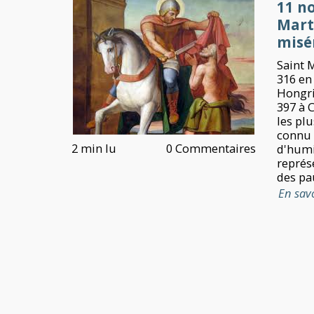
11 n
Marti
misé
Saint 
316 en
Hongri
397 à C
les plu
connu p
2 min lu
0 Commentaires
d'humi
représ
des pau
En sav