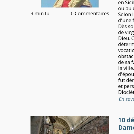
en Sici
ou au 
3 min lu
0 Commentaires
Selon l
d'une 
Dès son
de virg
Dieu. C
déterm
vocati
obstac
de sa 
la vill
d'épou
fut dé
et per
Dioclét
En sav
10 d
Dame