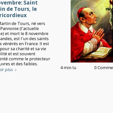
ovembre: Saint
n de Tours, le
ricordieux
Martin de Tours, né vers
 Pannonie (l'actuelle
e) et mort le 8 novembre
andes, est l'un des saints
s vénérés en France. Il est
our sa charité et sa vie
lité et est souvent
enté comme le protecteur
vres et des faibles.
4 min lu
0 Commen
oir plus