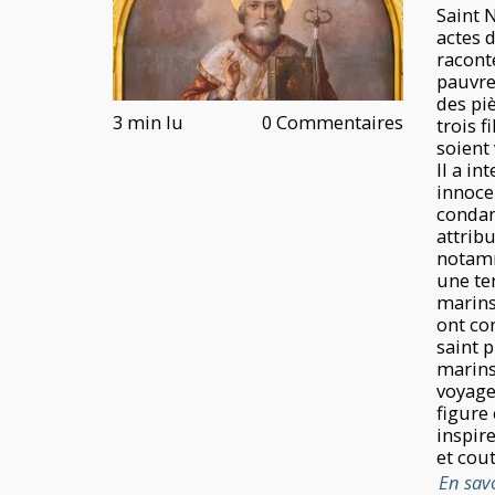
Saint 
actes 
raconte
pauvre
des pi
3 min lu
0 Commentaires
trois f
soient
Il a in
innoce
condam
attrib
notamm
une te
marins
ont co
saint 
marins
voyage
figure
inspir
et cou
En sav