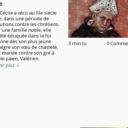
e
Cécile a vécu au IIIe siècle
, dans une période de
utions contre les chrétiens.
'une famille noble, elle
 été éduquée dans la foi
enne dès son plus jeune
3 min lu
0 Commen
algré son vœu de chasteté,
t mariée contre son gré à
e païen, Valérien.
oir plus