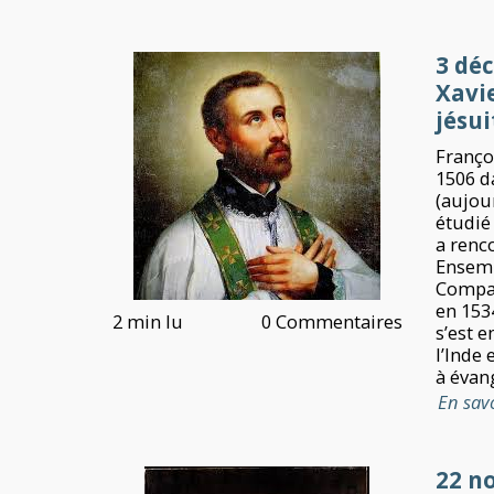
3 dé
Xavi
jésui
Françoi
1506 d
(aujour
étudié 
a renc
Ensemb
Compag
en 1534
2 min lu
0 Commentaires
s’est 
l’Inde 
à évang
En sav
22 n