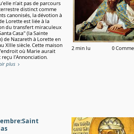
’elle n’ait pas de parcours
 terrestre distinct comme
nts canonisés, la dévotion à
e Lorette est liée à la
ion du transfert miraculeux
Santa Casa" (la Sainte
) de Nazareth à Lorette en
 au XIIIe siècle. Cette maison
2 min lu
0 Commen
l’endroit où Marie aurait
 reçu l’Annonciation.
oir plus
cembre:Saint
las