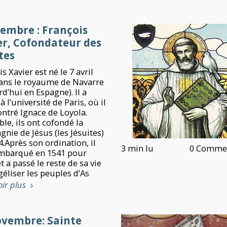
cembre : François
er, Cofondateur des
tes
s Xavier est né le 7 avril
ans le royaume de Navarre
d’hui en Espagne). Il a
à l’université de Paris, où il
ontré Ignace de Loyola.
le, ils ont cofondé la
nie de Jésus (les Jésuites)
.Après son ordination, il
3 min lu
0 Commen
embarqué en 1541 pour
et a passé le reste de sa vie
éliser les peuples d’As
oir plus
ovembre: Sainte