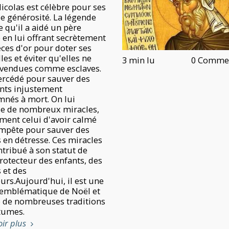
Nicolas est célèbre pour ses
de générosité. La légende
 qu'il a aidé un père
 en lui offrant secrètement
èces d'or pour doter ses
illes et éviter qu'elles ne
3 min lu
0 Commen
 vendues comme esclaves.
tercédé pour sauver des
nts injustement
nés à mort. On lui
ue de nombreux miracles,
ent celui d'avoir calmé
mpête pour sauver des
 en détresse. Ces miracles
ntribué à son statut de
protecteur des enfants, des
 et des
urs.Aujourd'hui, il est une
 emblématique de Noël et
e de nombreuses traditions
tumes.
oir plus