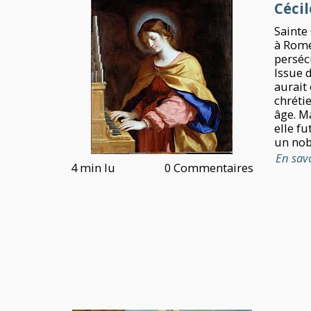
Cécil
Sainte 
à Rome
perséc
Issue d
aurait
chréti
âge. M
elle fu
un nobl
En sav
4 min lu
0 Commentaires