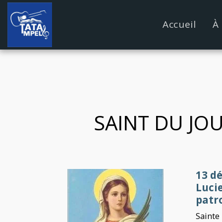
google.com, pub-4889604885818732, DIRECT, f08c47fec09
Accueil
À
SAINT DU JOU
13 d
Lucie
patr
Sainte 