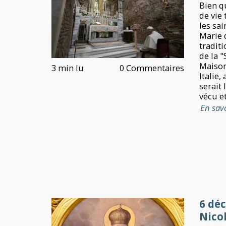
Bien qu
de vie
les sai
Marie d
tradit
de la "
Maison
3 min lu
0 Commentaires
Italie,
serait 
vécu et
En sav
6 dé
Nico