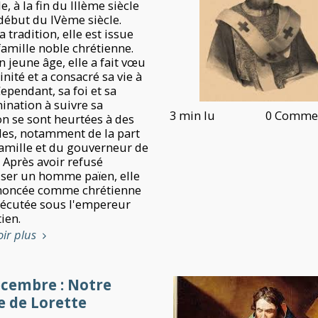
le, à la fin du IIIème siècle
début du IVème siècle.
a tradition, elle est issue
famille noble chrétienne.
 jeune âge, elle a fait vœu
inité et a consacré sa vie à
ependant, sa foi et sa
ination à suivre sa
3 min lu
0 Commen
on se sont heurtées à des
les, notamment de la part
famille et du gouverneur de
e. Après avoir refusé
ser un homme païen, elle
noncée comme chrétienne
sécutée sous l'empereur
ien.
oir plus
écembre : Notre
 de Lorette