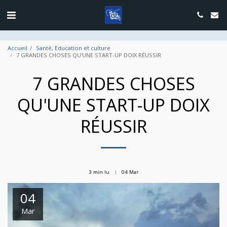
google.com, pub-4889604885818732, DIRECT, f08c47fec0942fa0
Accueil
Santé, Education et culture
7 GRANDES CHOSES QU'UNE START-UP DOIX RÉUSSIR
7 GRANDES CHOSES
QU'UNE START-UP DOIX
RÉUSSIR
3 min lu
04
Mar
04
Mar