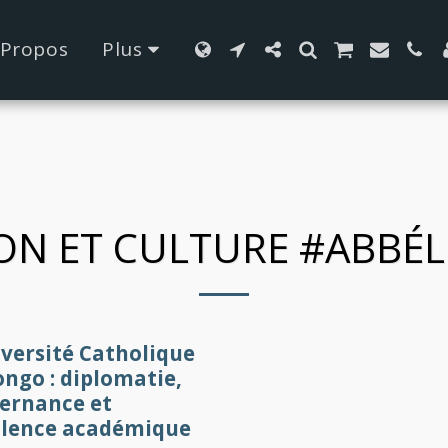
42fa0
 Propos
Plus
ION ET CULTURE #ABBÉ
iversité Catholique
ngo : diplomatie,
ernance et
llence académique