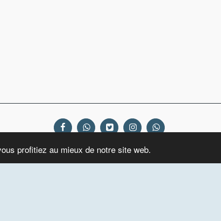
vous profitiez au mieux de notre site web.
omélie De L'Année A
HOMELIES DE L'ANNEE C
Publications
Dossi
ACCÉDER AUX EXCLUSIVITÉS
Droits d'auteur © 2026 Tous droits réservés -
tatampelonews