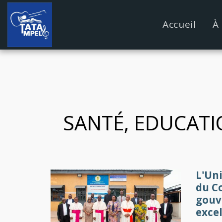
google.com, pub-4889604885818732, DIRECT, f08c47fec09
Accueil
À
SANTÉ, EDUCAT
L'Un
du Co
gouv
exce