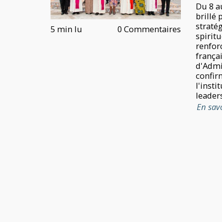
Du 8 au
brillé 
straté
5 min lu
0 Commentaires
spiritu
renfor
françai
d'Admin
confirm
l'insti
leader
En sav