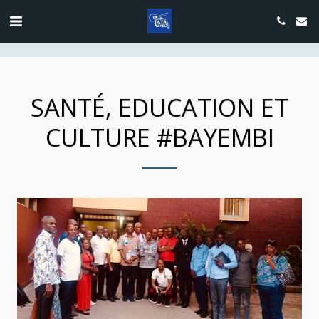
google.com, pub-4889604885818732, DIRECT, f08c47fec0942fa0
SANTÉ, EDUCATION ET
CULTURE #BAYEMBI