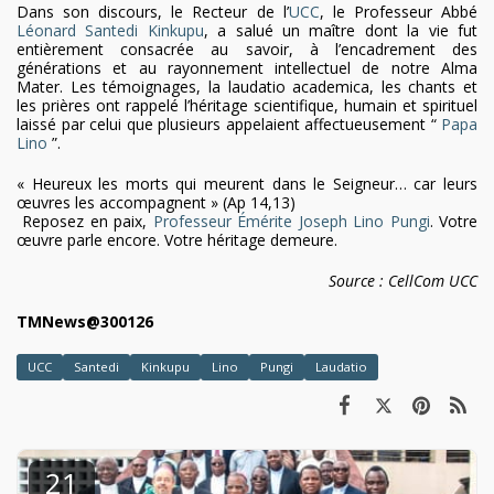
Dans son discours, le Recteur de l’
UCC
, le Professeur Abbé
Léonard Santedi Kinkupu
, a salué un maître dont la vie fut
entièrement consacrée au savoir, à l’encadrement des
générations et au rayonnement intellectuel de notre Alma
Mater. Les témoignages, la laudatio academica, les chants et
les prières ont rappelé l’héritage scientifique, humain et spirituel
laissé par celui que plusieurs appelaient affectueusement “
Papa
Lino
”.
« Heureux les morts qui meurent dans le Seigneur… car leurs
œuvres les accompagnent » (Ap 14,13)
Reposez en paix,
Professeur Émérite Joseph Lino Pungi
. Votre
œuvre parle encore. Votre héritage demeure.
Source : CellCom UCC
TMNews@300126
UCC
Santedi
Kinkupu
Lino
Pungi
Laudatio
21