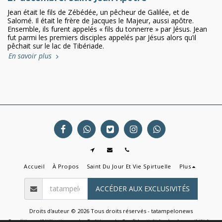
Jean était le fils de Zébédée, un pêcheur de Galilée, et de
Salomé. Il était le frère de Jacques le Majeur, aussi apôtre.
Ensemble, ils furent appelés « fils du tonnerre » par Jésus. Jean
fut parmi les premiers disciples appelés par Jésus alors qu’il
pêchait sur le lac de Tibériade.
En savoir plus
Accueil
À Propos
Saint Du Jour Et Vie Spirtuelle
Plus
ACCÉDER AUX EXCLUSIVITÉS
Droits d'auteur © 2026 Tous droits réservés -
tatampelonews
Conditions d'Utilisations
|
Politique de Confidentialité
|
Accessibilité