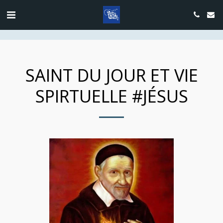
google.com, pub-4889604885818732, DIRECT, f08c47fec0942fa0
SAINT DU JOUR ET VIE
SPIRTUELLE #JÉSUS