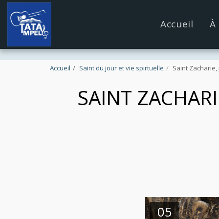
google.com, pub-4889604885818732, DIRECT, f08c47fec09
Accueil
À
Accueil
Saint du jour et vie spirtuelle
Saint Zacharie,
SAINT ZACHARI
05