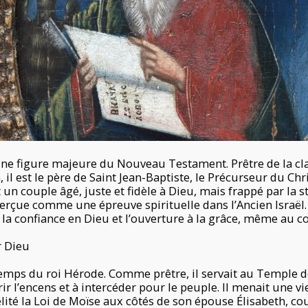
une figure majeure du Nouveau Testament. Prêtre de la cla
 il est le père de Saint Jean-Baptiste, le Précurseur du Chr
t un couple âgé, juste et fidèle à Dieu, mais frappé par la s
erçue comme une épreuve spirituelle dans l’Ancien Israël. 
, la confiance en Dieu et l’ouverture à la grâce, même au c
r Dieu
temps du roi Hérode. Comme prêtre, il servait au Temple 
frir l’encens et à intercéder pour le peuple. Il menait une v
élité la Loi de Moïse aux côtés de son épouse Élisabeth, co