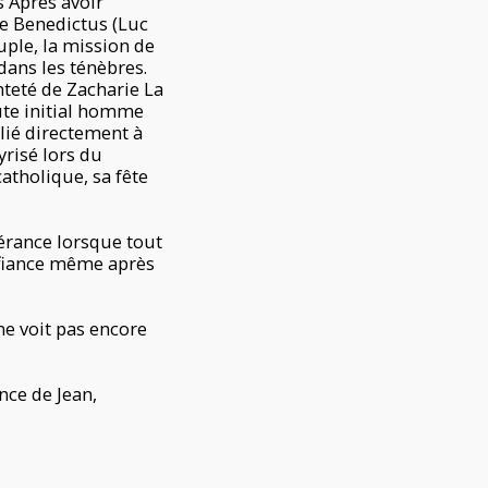
s Après avoir
le Benedictus (Luc
uple, la mission de
ans les ténèbres.
nteté de Zacharie La
ute initial homme
 lié directement à
yrisé lors du
atholique, sa fête
érance lorsque tout
nfiance même après
e voit pas encore
nce de Jean,