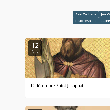
SaintZacharie
JeanB
HistoireSainte
Saint
12
Nov
12 décembre: Saint Josaphat