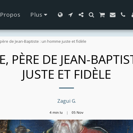
42fa0
 Propos
Plus
 père de Jean-Baptiste : un homme juste et fidèle
E, PÈRE DE JEAN-BAPTI
JUSTE ET FIDÈLE
Zagui G.
4 min lu
05
Nov