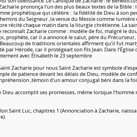
nsi son obéissance. Le Cantique de Zacharie : le Benedictu
 Zacharie prononça l’un des plus beaux textes de la Bible : 
hymne prophétique qui célèbre : la fidélité de Dieu à son pe
s chemins du Seigneur ,la venue du Messie comme lumière d
ore récité chaque matin dans la liturgie chrétienne. La sai
e reconnaît Zacharie comme : modèle de foi, malgré le do
 Loi, prophète, car il a annoncé le salut, père du Précurseur,
. Beaucoup de traditions orientales affirment qu’il fut mart
ar Hérode, car il protégeait son fils Jean. Dans l’Église c
ntement avec Élisabeth le 23 septembre
Saint Zacharie pour nous Saint Zacharie est symbole d’esp
ple de patience devant les délais de Dieu, modèle de co
réhension ,témoin d’un amour conjugal béni dans la foi
ue Dieu accomplit ses promesses, même lorsque l’homme n
elon Saint Luc, chapitres 1 (Annonciation à Zacharie, naissa
e).