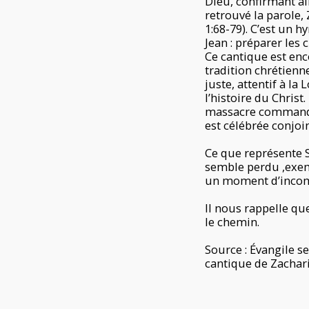
Dieu, confirmant ai
retrouvé la parole,
1:68-79). C’est un 
Jean : préparer le
Ce cantique est enc
tradition chrétienn
juste, attentif à la
l’histoire du Christ
massacre commandé p
est célébrée conjoi
Ce que représente 
semble perdu ,exem
un moment d’incomp
Il nous rappelle q
le chemin.
Source : Évangile s
cantique de Zachari