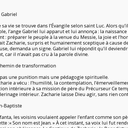
e Gabriel
 sa vie se trouve dans l’Évangile selon saint Luc. Alors qu’il
, l’ange Gabriel lui apparut et lui annonça : la naissance d’
t : préparer le peuple à la venue du Messie, la joie et l’h
ait Zacharie, surpris et humainement sceptique à cause de
use, demanda un signe. Gabriel lui répondit qu’il deviendr
, car il n’avait pas cru à la parole divine.
chemin de transformation
pas une punition mais une pédagogie spirituelle.
charie a vécu : l’humilité, la contemplation, l’émerveillem
tion intérieure à sa mission de père du Précurseur Ce tem
erinage intérieur. Zacharie laisse Dieu agir, sans rien cont
an-Baptiste
anta, les voisins voulaient appeler l’enfant comme son pè
tte :« Son nom est Jean. » À cet instant, sa voix lui fut rend