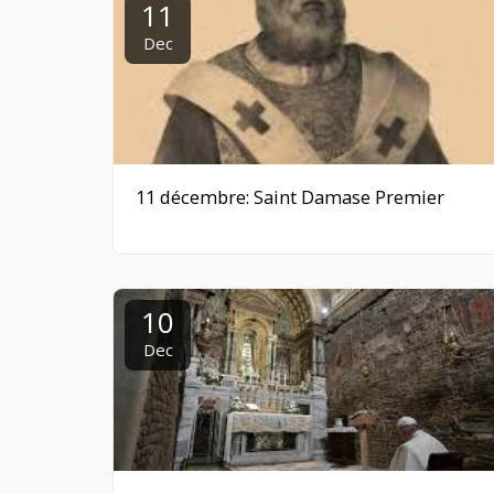
11
Dec
11 décembre: Saint Damase Premier
10
Dec