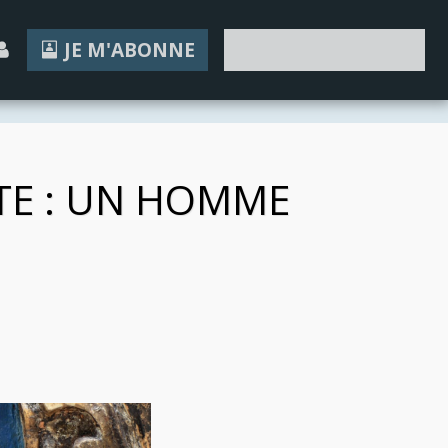
JE M'ABONNE
JE FAIS UN DON
STE : UN HOMME