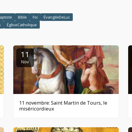
aptiste
Bible
Foi
ÉvangileDeLuc
s
ÉgliseCatholique
11
Nov
11 novembre: Saint Martin de Tours, le
miséricordieux