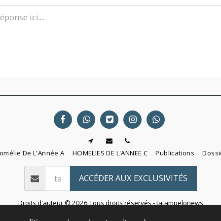
omélie De L'Année A
HOMELIES DE L'ANNEE C
Publications
Dossi
ACCÉDER AUX EXCLUSIVITÉS
Droits d'auteur © 2026 Tous droits réservés -
tatampelonews
Conditions d'Utilisations
|
Politique de Confidentialité
|
Accessibilité